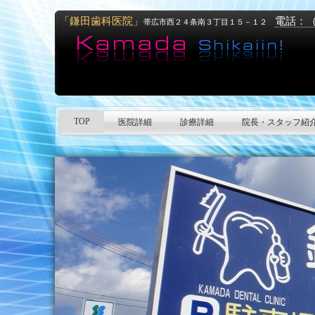
「鎌田歯科医院」
電話：
帯広市西２４条南３丁目１５－１２
TOP
医院詳細
診療詳細
院長・スタッフ紹